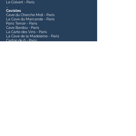
Le Colvert - Paris
...
Cavistes
Cave du Cherche Midi - Paris
La Cave du Marcande - Paris
Paris Terroir - Paris
Cave Bardou - Paris
La Carte des Vins - Paris
La Cave de la Madeleine - Paris
Carton de 6 - Paris
L'épicurien - Saint Mandé (94)
Cave Saint Clair - Boulogne Billancourt (92)
Fromagerie d'Honorine - Conflans Sainte Honorine
(78)
...
Autres
RS Négoce - Plaisance du Touch (31)
L'embuscave - Grans (13)
La Cave de Marie - Port Fréjus (13)
Chez Alex - Puget sur Argens (83)
Le Touquet Vin (59)
...
Export
Nous sommes également distribués dans les pays
suivants :
USA
Norvège
Danemark