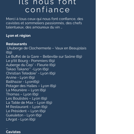
Ils nous font
confiance
Merci à tous ceux qui nous font confiance, des
cavistes et sommeliers passionnés, des chefs
talentueux, des amoureux du vin …
​Lyon et région
Restaurants
L’Auberge de Clochermerle – Vaux en Beaujolais
(69)
Le Buffet de la Gare – Belleville sur Saône (69)
Le p'tit Bourg - Pommiers (69)
Auberge du Cep* - Fleurie (69)
Takao Takano** -Lyon (69)
Christian Tetedoie* - Lyon (69)
Arvine - Lyon (69)
Balthazar - Lyon(69)
Potager des Halles – Lyon (69)
La Meunière – Lyon (69)
Thomas – Lyon (69)
Les Boulistes – Lyon (69)
La Table de Max – Lyon (69)
M Restaurant – Lyon (69)
Le Président – Lyon (69)
Gueuleton - Lyon (69)
L'Argot - Lyon (69)
…
Cavistes