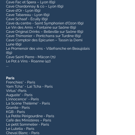
Cave Fac et Spera – Lyon (69)
Cave Chardonnay & co – Lyon (69)
Cave d'Or - Lyon (69)
Cave Tabareau - Lyon (69)
Cave Schaaf - Écully (69)
Cave du centre - Saint Symphorien d'Ozon (69)
Le Vin des Amis – Fontaine sur Saône (69)
Cave Original Drinks – Belleville sur Saône (69)
Cave Thimonier – Pontcharra sur Turdine (69)
Cave Comptoir des Epicurien – Tassin la Demi
Lune (69)
Le Promenoir des vins - Villefranche en Beaujolais
(69)
Cave Saint Pierre - Mâcon (71)
Le Pot à Vins - Roanne (42)
....
Paris
Frenchies* - Paris
Yam Tcha* - Laï Tcha - Paris
Virtus*-Paris
Auguste* - Paris
L'innocence* - Paris
La Scène Thélème* - Paris
Granite - Paris
KGB - Paris
La Petite Périgourdine - Paris
Café des Ministères – Paris
Le petit Sommelier - Paris
Le Lutetia - Paris
Cheval Blanc - Paris